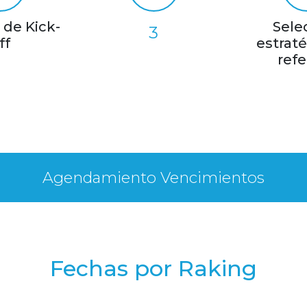
de Kick-
Sele
3
ff
estraté
refe
Agendamiento Vencimientos
Fechas por Raking