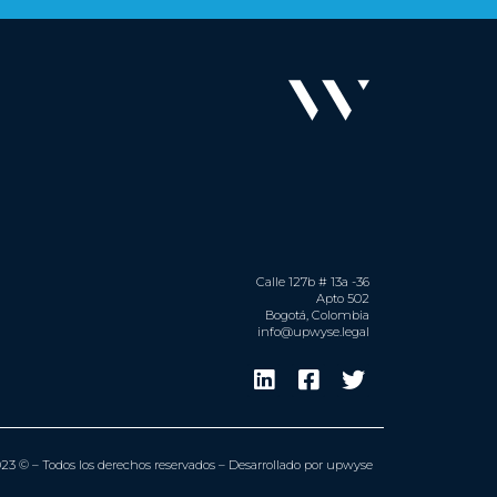
Calle 127b # 13a -36
Apto 502
Bogotá, Colombia
info@upwyse.legal
3 © – Todos los derechos reservados – Desarrollado por upwyse