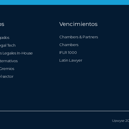
os
Vencimientos
Chambers & Partners
gados
Chambers
gal Tech
IFLR 1000
 Legales In-House
Latin Lawyer
ternativos
 Gremios
l sector
Upwyse 202