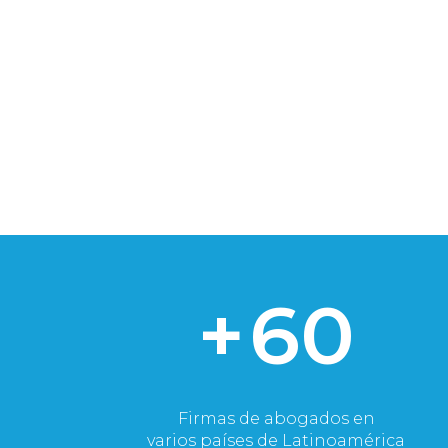
+
60
Firmas de abogados en
varios países de Latinoamérica