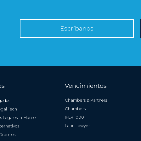
Escríbanos
os
Vencimientos
Chambers & Partners
gados
Chambers
gal Tech
IFLR 1000
 Legales In-House
Latin Lawyer
ternativos
 Gremios