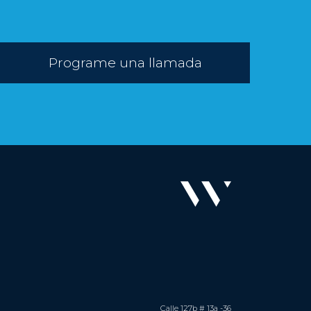
Programe una llamada
Calle 127b # 13a -36