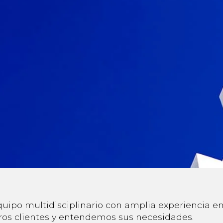
o multidisciplinario con amplia experiencia en e
os clientes y entendemos sus necesidades.