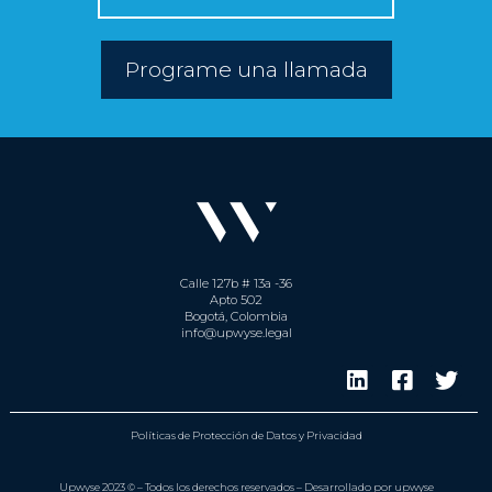
Programe una llamada
Calle 127b # 13a -36
Apto 502
Bogotá, Colombia
info@upwyse.legal
Políticas de Protección de Datos y Privacidad
Upwyse 2023 © – Todos los derechos reservados – Desarrollado por upwyse