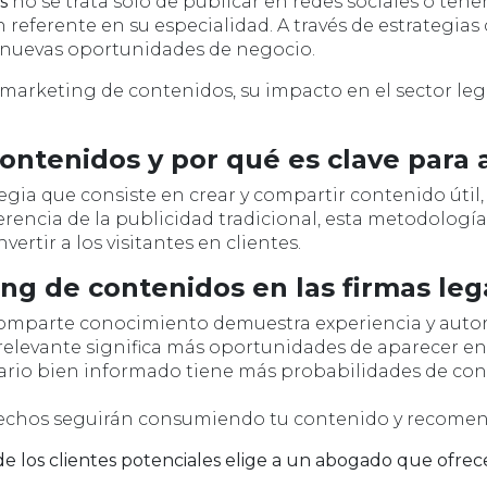
s
no se trata solo de publicar en redes sociales o tene
 referente en su especialidad. A través de estrategia
r nuevas oportunidades de negocio.
l marketing de contenidos, su impacto en el sector leg
contenidos y por qué es clave para
egia que consiste en crear y compartir contenido útil, 
ferencia de la publicidad tradicional, esta metodolog
ertir a los visitantes en clientes.
g de contenidos en las firmas leg
mparte conocimiento demuestra experiencia y autor
elevante significa más oportunidades de aparecer e
rio bien informado tiene más probabilidades de con
fechos seguirán consumiendo tu contenido y recomend
de los clientes potenciales elige a un abogado que ofrec