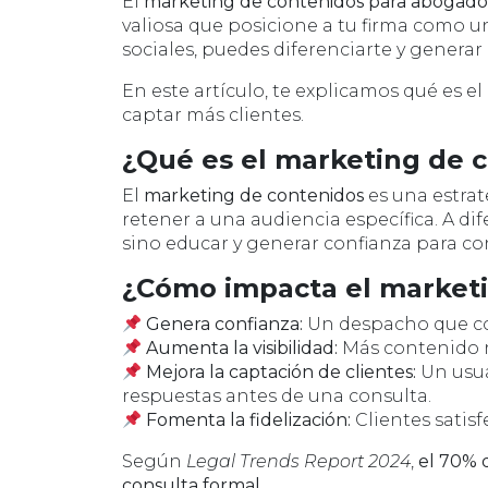
El
marketing de contenidos para abogado
valiosa que posicione a tu firma como un
sociales, puedes diferenciarte y genera
En este artículo, te explicamos qué es e
captar más clientes.
¿Qué es el marketing de 
El
marketing de contenidos
es una estrat
retener a una audiencia específica. A di
sino educar y generar confianza para conv
¿Cómo impacta el marketin
Genera confianza:
Un despacho que co
Aumenta la visibilidad:
Más contenido r
Mejora la captación de clientes:
Un usua
respuestas antes de una consulta.
Fomenta la fidelización:
Clientes satis
Según
Legal Trends Report 2024
,
el 70% 
consulta formal
.