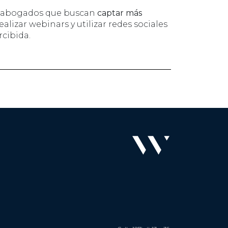
os abogados que buscan
captar más
lizar webinars y utilizar redes sociales
rcibida.