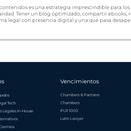
 contenidos es una estrategia imprescindible para l
lidad. Tener un blog optimizado, compartir ebooks, rea
rma legal con presencia digital y una que pasa desape
os
Vencimientos
Chambers & Partners
gados
Chambers
gal Tech
IFLR 1000
 Legales In-House
Latin Lawyer
ternativos
 Gremios