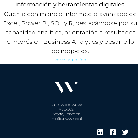
información y herramientas digitales.
Cuenta con manejo intermedio-avanzado de
Excel, Power BI, SQL y R, destacándose por su
capacidad analítica, orientación a resultados
e interés en Business Analytics y desarrollo
de negocios.
Volver al Equipo
Calle 127b # 13a -36
Apto 502
Bogotá, Colombia
info@upwyse.legal