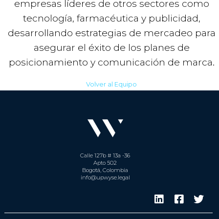
empresas líderes de otros sectores como
tecnología, farmacéutica y publicidad,
desarrollando estrategias de mercadeo para
asegurar el éxito de los planes de
posicionamiento y comunicación de marca.
Volver al Equipo
Calle 127b # 13a -36
Apto 502
Bogotá, Colombia
info@upwyse.legal